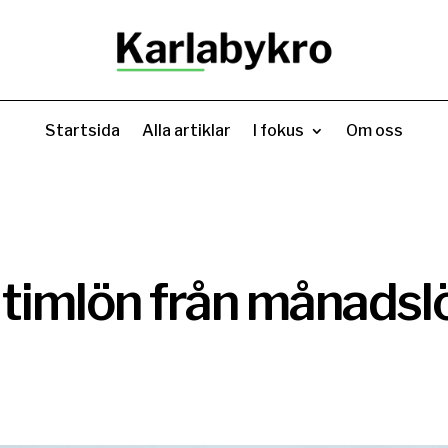
Startsida
Alla artiklar
I fokus
Om oss
timlön från månadslö