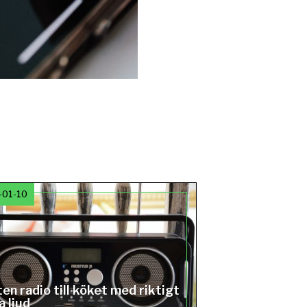
-01-10
ten radio till köket med riktigt
a ljud