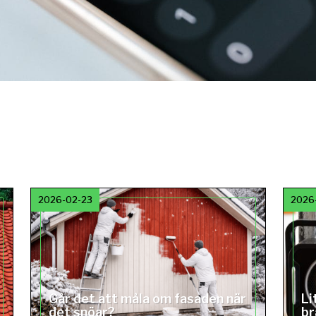
2026-02-23
2026
Går det att måla om fasaden när
Li
det snöar?
br