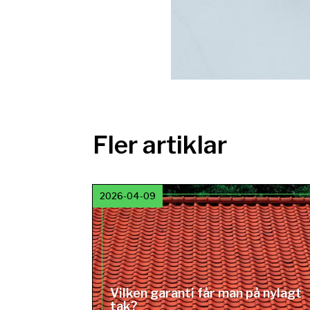
Fler artiklar
2026-04-09
Vilken garanti får man på nylagt
tak?