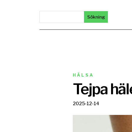
HÄLSA
Tejpa häl
2025-12-14