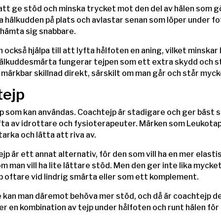
tt ge stöd och minska trycket mot den del av hälen som gör
ålla hälkudden på plats och avlastar senan som löper under fo
rhämta sig snabbare.
 också hjälpa till att lyfta hålfoten en aning, vilket minska
hälkuddesmärta fungerar tejpen som ett extra skydd och s
märkbar skillnad direkt, särskilt om man går och står myc
tejp
ejp som kan användas. Coachtejp är stadigare och ger bäst st
fta av idrottare och fysioterapeuter. Märken som Leukotape
arka och lätta att riva av.
jp är ett annat alternativ, för den som vill ha en mer elasti
m man vill ha lite lättare stöd. Men den ger inte lika mycke
p oftare vid lindrig smärta eller som ett komplement.
e kan man däremot behöva mer stöd, och då är coachtejp d
der en kombination av tejp under hålfoten och runt hälen för