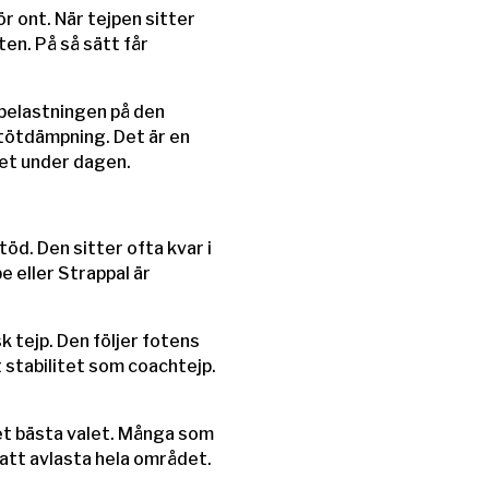
 ont. När tejpen sitter
ten. På så sätt får
r belastningen på den
tötdämpning. Det är en
ket under dagen.
öd. Den sitter ofta kvar i
 eller Strappal är
sk tejp. Den följer fotens
t stabilitet som coachtejp.
et bästa valet. Många som
 att avlasta hela området.