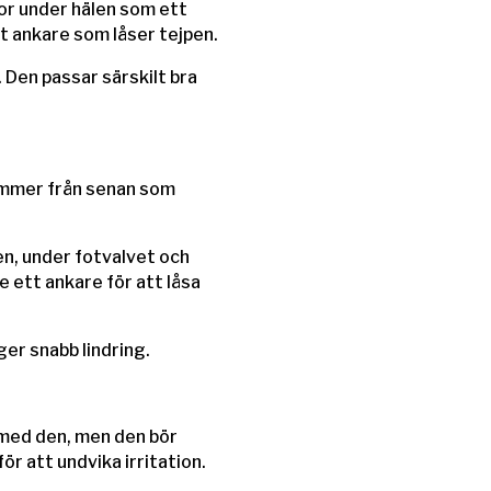
sor under hälen som ett
tt ankare som låser tejpen.
. Den passar särskilt bra
kommer från senan som
en, under fotvalvet och
e ett ankare för att låsa
ger snabb lindring.
a med den, men den bör
för att undvika irritation.