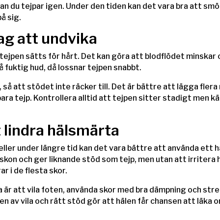
nan du tejpar igen. Under den tiden kan det vara bra att sm
å sig.
ag att undvika
 tejpen sätts för hårt. Det kan göra att blodflödet minska
på fuktig hud, då lossnar tejpen snabbt.
e, så att stödet inte räcker till. Det är bättre att lägga fl
ara tejp. Kontrollera alltid att tejpen sitter stadigt men 
 lindra hälsmärta
ller under längre tid kan det vara bättre att använda ett h
i skon och ger liknande stöd som tejp, men utan att irriter
ar i de flesta skor.
a är att vila foten, använda skor med bra dämpning och st
 av vila och rätt stöd gör att hälen får chansen att läka o