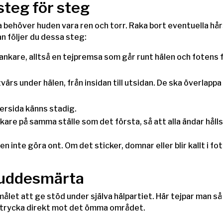
steg för steg
ra behöver huden vara ren och torr. Raka bort eventuella hå
n följer du dessa steg:
ankare, alltså en tejpremsa som går runt hälen och fotens 
ärs under hälen, från insidan till utsidan. De ska överlapp
dersida känns stadig.
are på samma ställe som det första, så att alla ändar hålls 
n inte göra ont. Om det sticker, domnar eller blir kallt i fo
kuddesmärta
ålet att ge stöd under själva hälpartiet. Här tejpar man så 
t trycka direkt mot det ömma området.