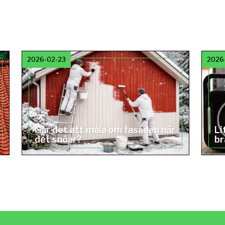
2026-02-23
2026
Går det att måla om fasaden när
Li
det snöar?
br