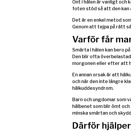
Ont i hälen är vanligt och
foten stöd så att den kan
Det är en enkel metod som 
Genom att tejpa på rätt sä
Varför får man
Smärta i hälen kan bero på 
Den blir ofta överbelastad
morgonen eller efter att ha
En annan orsak är att hälk
och när den inte längre kla
hälkuddesyndrom.
Barn och ungdomar som väx
hälbenet som blir ömt och s
minska smärtan och skydd
Därför hjälper