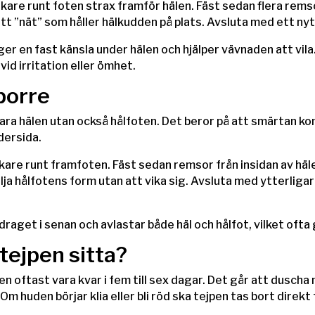
nkare runt foten strax framför hälen. Fäst sedan flera rem
ett ”nät” som håller hälkudden på plats. Avsluta med ett ny
ger en fast känsla under hälen och hjälper vävnaden att vila
vid irritation eller ömhet.
porre
 bara hälen utan också hålfoten. Det beror på att smärtan 
dersida.
kare runt framfoten. Fäst sedan remsor från insidan av häl
ölja hålfotens form utan att vika sig. Avsluta med ytterligar
aget i senan och avlastar både häl och hålfot, vilket ofta 
tejpen sitta?
en oftast vara kvar i fem till sex dagar. Det går att dusch
Om huden börjar klia eller bli röd ska tejpen tas bort direkt 