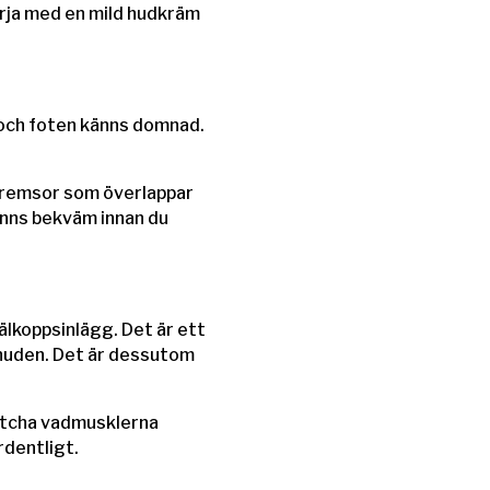
örja med en mild hudkräm
r och foten känns domnad.
era remsor som överlappar
känns bekväm innan du
älkoppsinlägg. Det är ett
a huden. Det är dessutom
retcha vadmusklerna
rdentligt.