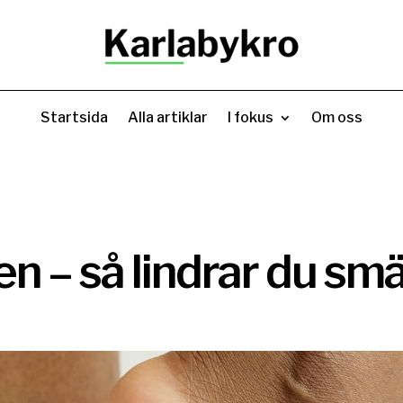
Startsida
Alla artiklar
I fokus
Om oss
en – så lindrar du sm