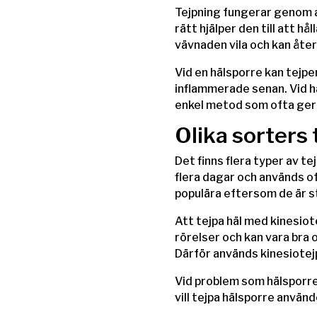
Tejpning fungerar genom a
rätt hjälper den till att h
vävnaden vila och kan åte
Vid en hälsporre kan tejpen
inflammerade senan. Vid 
enkel metod som ofta ger 
Olika sorters 
Det finns flera typer av t
flera dagar och används o
populära eftersom de är st
Att tejpa häl med kinesiote
rörelser och kan vara bra o
Därför används kinesiotej
Vid problem som hälsporr
vill tejpa hälsporre använ