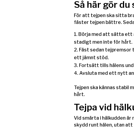
Så här gör du 
För att tejpen ska sitta b
fäster tejpen bättre. Seda
Börja med att sätta ett 
stadigt men inte för hårt.
Fäst sedan tejpremsor tv
ett jämnt stöd.
Fortsätt tills hälens un
Avsluta med ett nytt ank
Tejpen ska kännas stabil me
hårt.
Tejpa vid häl
Vid smärta i hälkudden är m
skydd runt hälen, utan at