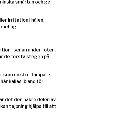
t minska smärtan och ge
r irritation i hälen.
 obehag.
ation i senan under foten.
ar de första stegen på
erar som en stötdämpare,
här kallas ibland för
r det den bakre delen av
an tejpning hjälpa till att