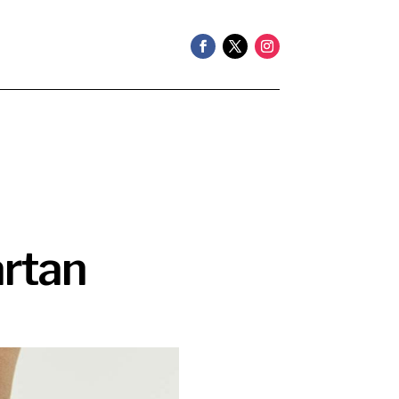
ärtan