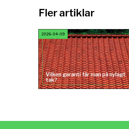
Fler artiklar
2026-04-09
Vilken garanti får man på nylagt
tak?