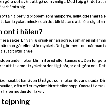
 kan göra det svårt att gå som vanligt. Med tejp går det at
 återhämta sig.
ofta hjälper vid problem som hälsporre, hälkuddesmärta elle
tt kan trycket minska och det blir lättare att röra sig utan
 ont i hälen?
flera saker. En vanlig orsak är hälsporre, som är en inflamm
 när man går eller står mycket. Det gör mest ont när man t
 suttit still länge.
udden under foten blir irriterad eller tunnas ut. Den fung
rar att ta emot trycket ordentligt börjar det göra ont. Det 
er snabbt kan även få något som heter Severs skada. Då ä
vullet, ofta efter mycket idrott eller hopp. Oavsett orsak k
a hälen medan den läker.
 tejpning