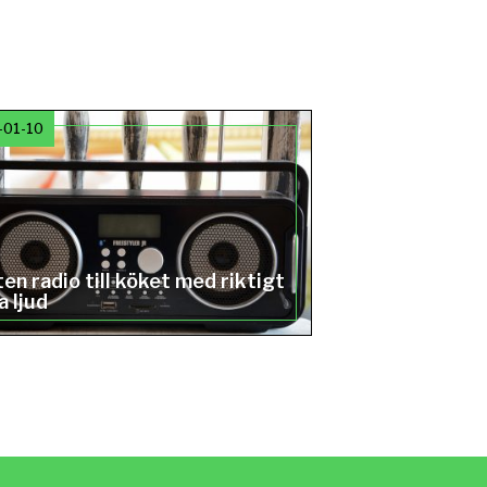
-01-10
ten radio till köket med riktigt
a ljud