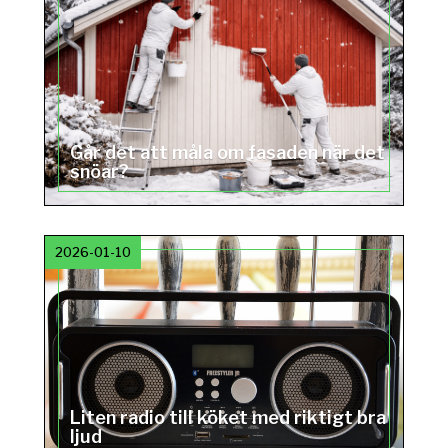
Går det att måla om fasaden när det
snöar?
2026-01-10
Liten radio till köket med riktigt bra
ljud