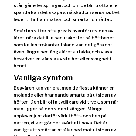
står, går eller springer, och om de blir trötta eller
spända kan det skapa små skador i senorna. Det
leder till inflammation och smärta i området.
Smärtan sitter ofta precis ovanför utsidan av
låret, nära det lilla benutskottet på höftbenet
som kallas trokanter. Ibland kan det göra ont
även längre ner längs lårets utsida, och vissa
beskriver en känsla av stelhet eller svaghet i
benet.
Vanliga symtom
Besvären kan variera, men de flesta känner en
molande eller brännande smärta på utsidan av
höften. Den blir ofta tydligare vid tryck, som när
man ligger på den sidan i sängen. Många
upplever just därför värk i höft- och ben på
natten, vilket gör det svårt att sova. Det är
vanligt att smärtan strålar ned mot utsidan av