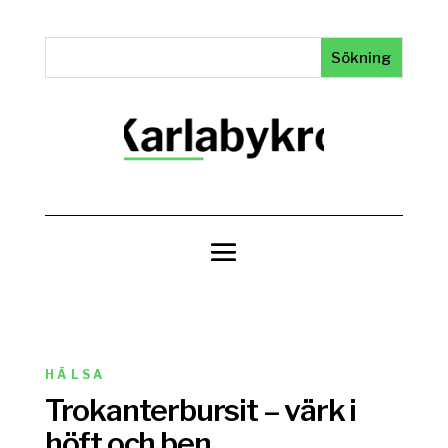
HÄLSA
Trokanterbursit – värk i
höft och ben