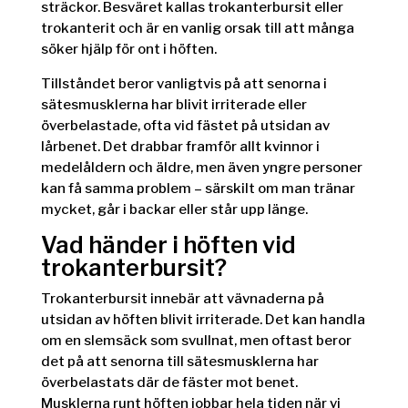
sträckor. Besväret kallas trokanterbursit eller
trokanterit och är en vanlig orsak till att många
söker hjälp för ont i höften.
Tillståndet beror vanligtvis på att senorna i
sätesmusklerna har blivit irriterade eller
överbelastade, ofta vid fästet på utsidan av
lårbenet. Det drabbar framför allt kvinnor i
medelåldern och äldre, men även yngre personer
kan få samma problem – särskilt om man tränar
mycket, går i backar eller står upp länge.
Vad händer i höften vid
trokanterbursit?
Trokanterbursit innebär att vävnaderna på
utsidan av höften blivit irriterade. Det kan handla
om en slemsäck som svullnat, men oftast beror
det på att senorna till sätesmusklerna har
överbelastats där de fäster mot benet.
Musklerna runt höften jobbar hela tiden när vi